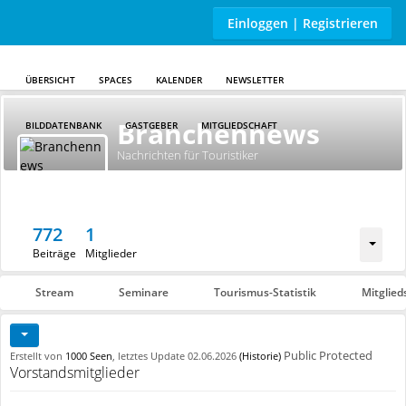
Einloggen | Registrieren
ÜBERSICHT
SPACES
KALENDER
NEWSLETTER
Skip to main content
Branchennews
BILDDATENBANK
GASTGEBER
MITGLIEDSCHAFT
Nachrichten für Touristiker
772
1
Beiträge
Mitglieder
Stream
Seminare
Tourismus-Statistik
Mitglied
Public
Protected
Erstellt von
1000 Seen
, letztes Update
02.06.2026
(Historie)
Vorstandsmitglieder