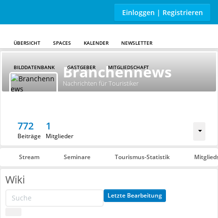
Einloggen | Registrieren
ÜBERSICHT
SPACES
KALENDER
NEWSLETTER
Skip to main content
Branchennews
BILDDATENBANK
GASTGEBER
MITGLIEDSCHAFT
Nachrichten für Touristiker
772
1
Beiträge
Mitglieder
Stream
Seminare
Tourismus-Statistik
Mitglied
Wiki
Letzte Bearbeitung