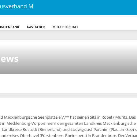
DDATENBANK
GASTGEBER
MITGLIEDSCHAFT
Skip to main content
news
Mecklenburgische Seenplatte e.V.** hat seinen Sitz in Röbel / Müritz. Das
t in Mecklenburg-Vorpommern den gesamten Landkreis Mecklenburgische
er Landkreise Rostock (Binnenland) und Ludwigslust-Parchim (Plau am See) 
Landkreises Oberhavel (Fürstenberg, Rheinsberg) in Brandenburg. Der Verb