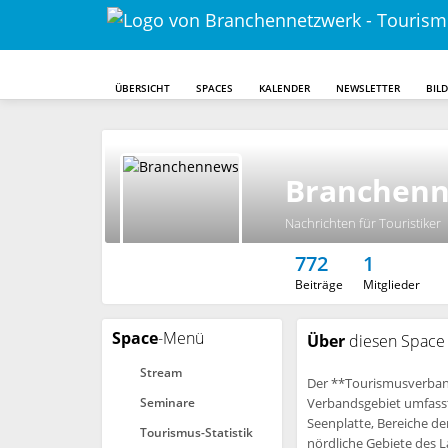
ÜBERSICHT
SPACES
KALENDER
NEWSLETTER
BIL
Branchen
Nachrichten für Touristiker
772
1
Beiträge
Mitglieder
Space
-Menü
Über
diesen Space
Stream
Der **Tourismusverband 
Seminare
Verbandsgebiet umfass
Seenplatte, Bereiche d
Tourismus-Statistik
nördliche Gebiete des 