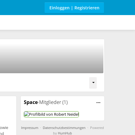
Einloggen | Registrieren
Space
-Mitglieder (1)
sowie
Impressum
·
Datenschutzbestimmungen
· Powered
and
by
HumHub