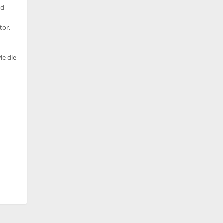
nd
tor,
ie die