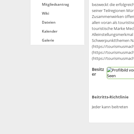
Mitgliedsantrag
bezweckt die erfolgreic
seiner Teilregionen Mür
Wiki
Zusammenwirken öffentl
Dateien
allen voran als tourist
touristische Marke Mec
Kalender
Alleinstellungsmerkmal
Galerie
Schwerpunktthemen Natu
(https://tourismusmach
(https://tourismusmache
(https://tourismusmach
Besitz
er
Beitritts-Richtlinie
Jeder kann beitreten