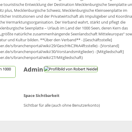
he touristische Entwicklung der Destination Mecklenburgische Seenplatte u
itz plus, Mecklenburgische Schweiz, Mecklenburgische Kleinseenplatte im
icher Institutionen und der Privatwirtschaft als Impulsgeber und Koordina
ische Vermarktungsorganisation. Der Verband wahrt, stärkt und pflegt die
klenburgische Seenplatte – Urlaub im Land der 1000 Seen, deren Kern das
 „größte natürliche zusammenhängende Seenlandschaft Mitteleuropas“ sow
r und Kultur bilden. **Über den Verband** - [Geschäftsstelle]
er.de/s/branchenportal/wiki/29/Gesch%C3%A4ftsstelle) - [Vorstand]
r.de/s/branchenportal/wiki/30/Vorstandsmitglieder) - [Mitgliedschaft]
er.de/s/branchenportal/wiki/27/Mitgliedschaft)
Admin
Space Sichtbarkeit
Sichtbar für alle (auch ohne Benutzerkonto)