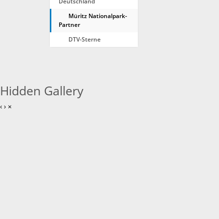
Deutschland
Müritz Nationalpark-
Partner
DTV-Sterne
Hidden Gallery
‹
›
×