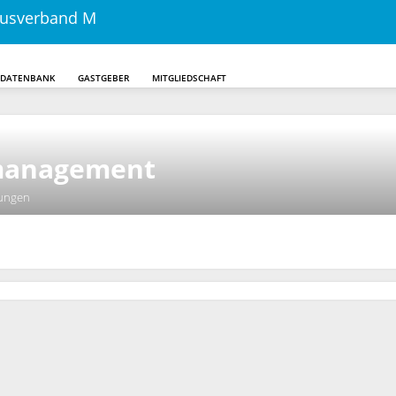
DDATENBANK
GASTGEBER
MITGLIEDSCHAFT
Skip to main content
management
erungen