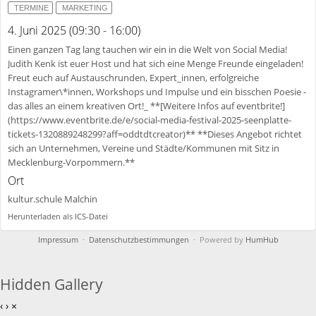
TERMINE
MARKETING
4. Juni 2025 (09:30 - 16:00)
Einen ganzen Tag lang tauchen wir ein in die Welt von Social Media!
Judith Kenk ist euer Host und hat sich eine Menge Freunde eingeladen!
Freut euch auf Austauschrunden, Expert_innen, erfolgreiche
Instagramer\*innen, Workshops und Impulse und ein bisschen Poesie -
das alles an einem kreativen Ort!_ **[Weitere Infos auf eventbrite!]
(https://www.eventbrite.de/e/social-media-festival-2025-seenplatte-
tickets-1320889248299?aff=oddtdtcreator)** **Dieses Angebot richtet
sich an Unternehmen, Vereine und Städte/Kommunen mit Sitz in
Mecklenburg-Vorpommern.**
Ort
kultur.schule Malchin
Herunterladen als ICS-Datei
Impressum
·
Datenschutzbestimmungen
· Powered by
HumHub
Hidden Gallery
‹
›
×