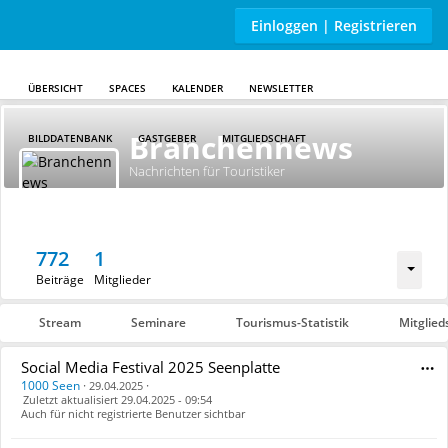
Einloggen | Registrieren
ÜBERSICHT
SPACES
KALENDER
NEWSLETTER
Skip to main content
Branchennews
BILDDATENBANK
GASTGEBER
MITGLIEDSCHAFT
Nachrichten für Touristiker
772
1
Beiträge
Mitglieder
Stream
Seminare
Tourismus-Statistik
Mitglied
Social Media Festival 2025 Seenplatte
1000 Seen
·
·
29.04.2025
Zuletzt aktualisiert 29.04.2025 - 09:54
Auch für nicht registrierte Benutzer sichtbar